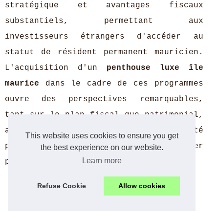
stratégique et avantages fiscaux
substantiels, permettant aux
investisseurs étrangers d'accéder au
statut de résident permanent mauricien.
L'acquisition d'un
penthouse luxe île
maurice
dans le cadre de ces programmes
ouvre des perspectives remarquables,
tant sur le plan fiscal que patrimonial,
avec des conditions d'éligibilité
This website uses cookies to ensure you get
précises qu'il convient de maîtriser
the best experience on our website.
Learn more
parfaitement.
Refuse Cookie
Allow cookies
Conditions d'éligibilité et seuils
d'investissement