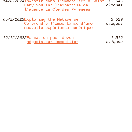
14/6/2024
Investir dans l'immobilier à Saint
13 545
Lary Soulan: l'expertise de
cliques
l'agence La Clé des Pyrénées
05/2/2023
Exploring the Metaverse :
3 529
Comprendre l'importance d'une
cliques
nouvelle expérience numérique
16/12/2022
Formation pour devenir
1 516
négociateur immobilier
cliques