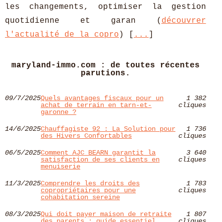
les changements, optimiser la gestion
quotidienne et garan (
découvrer
l'actualité de la copro
) [
...
]
maryland-immo.com : de toutes récentes
parutions.
09/7/2025
Quels avantages fiscaux pour un
1 382
achat de terrain en tarn-et-
cliques
garonne ?
14/6/2025
Chauffagiste 92 : La Solution pour
1 736
des Hivers Confortables
cliques
06/5/2025
Comment AJC BEARN garantit la
3 640
satisfaction de ses clients en
cliques
menuiserie
11/3/2025
Comprendre les droits des
1 783
copropriétaires pour une
cliques
cohabitation sereine
08/3/2025
Qui doit payer maison de retraite
1 807
des parents : guide essentiel
cliques