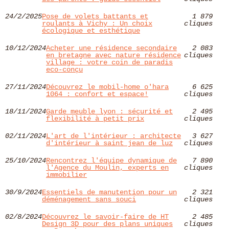
24/2/2025
Pose de volets battants et
1 879
roulants à Vichy : Un choix
cliques
écologique et esthétique
10/12/2024
Acheter une résidence secondaire
2 083
en bretagne avec nature résidence
cliques
village : votre coin de paradis
eco-conçu
27/11/2024
Découvrez le mobil-home o'hara
6 625
1064 : confort et espace!
cliques
18/11/2024
Garde meuble lyon : sécurité et
2 495
flexibilité à petit prix
cliques
02/11/2024
L'art de l'intérieur : architecte
3 627
d'intérieur à saint jean de luz
cliques
25/10/2024
Rencontrez l'équipe dynamique de
7 890
l'Agence du Moulin, experts en
cliques
immobilier
30/9/2024
Essentiels de manutention pour un
2 321
déménagement sans souci
cliques
02/8/2024
Découvrez le savoir-faire de HT
2 485
Design 3D pour des plans uniques
cliques