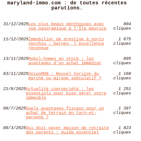
maryland-immo.com : de toutes récentes
parutions.
31/12/2025
Les plus beaux penthouses avec
804
vue panoramique à l’Île maurice
cliques
11/12/2025
Immobilier de prestige à porto
1 675
vecchio : barnes, l'excellence
cliques
reconnue
13/11/2025
Mobil-homes en stock : les
895
avantages d’un achat immédiat
cliques
03/11/2025
UnionMDB : Nouvel horizon du
1 168
marché ou mirage spéculatif ?
cliques
21/8/2025
Actualité copropriété : les
1 251
essentiels pour bien gérer votre
cliques
immeuble
09/7/2025
Quels avantages fiscaux pour un
1 397
achat de terrain en tarn-et-
cliques
garonne ?
08/3/2025
Qui doit payer maison de retraite
1 823
des parents : guide essentiel
cliques