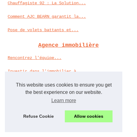
Chauffagiste 92 : La Solution...
Comment AJC BEARN garantit la...
Pose de volets battants et...
Agence immobilière
Rencontrez l'équipe...
Investir dans l'immobilier à...
Exploring the Metaverse :...
This website uses cookies to ensure you get
the best experience on our website.
Immobilier
Learn more
Les plus beaux penthouses...
Refuse Cookie
Allow cookies
Immobilier de prestige à...